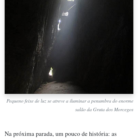
Pequeno feixe de luz se atreve a iluminar a penumbra do enorme
salão da Gruta dos Morcegos
Na próxima parada, um pouco de história: as