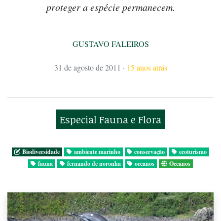
proteger a espécie permanecem.
GUSTAVO FALEIROS
31 de agosto de 2011
·
15 anos atrás
Especial Fauna e Flora
Biodiversidade
ambiente marinho
conservação
ecoturismo
fauna
fernando de noronha
oceanos
Oceanos