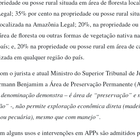
riedade ou posse rural situada em área de floresta loca
gal; 35% por cento na propriedade ou posse rural sit
localizada na Amazônia Legal; 20%, na propriedade ou 
área de floresta ou outras formas de vegetação nativa n
país; e, 20% na propriedade ou posse rural em área de 
lizada em qualquer região do país.
om o jurista e atual Ministro do Superior Tribunal de Ju
rmann Benjamim a Área de Preservação Permanente 
 denominação demonstra – é área de “preservação” e 
o” -, não permite exploração econômica direta (madei
 ou pecuária), mesmo que com manejo”
.
 alguns usos e intervenções em APPs são admitidos 