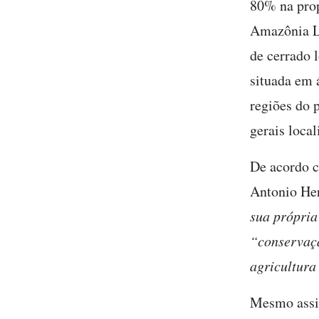
80% na prop
Amazônia Le
de cerrado 
situada em 
regiões do 
gerais loca
De acordo c
Antonio He
sua própria
“conservaçã
agricultura
Mesmo assim