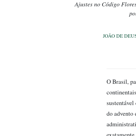
Ajustes no Código Flores
po
JOÃO DE DEU
O Brasil, p
continentai
sustentável
do advento 
administrat
exatamente 