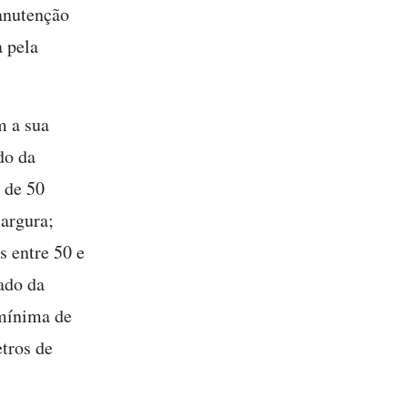
manutenção
a pela
m a sua
do da
 de 50
largura;
 entre 50 e
ado da
 mínima de
tros de