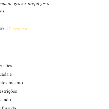
ena de graves prejuízos a
os.
009
·
17 anos atrás
mensões
uada e
 antes mesmo
estrições
isando
difuso da