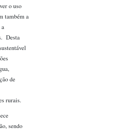
ver o uso
Tem também a
 a
as. Desta
sustentável
ções
gua,
ação de
s rurais.
lece
ão, sendo