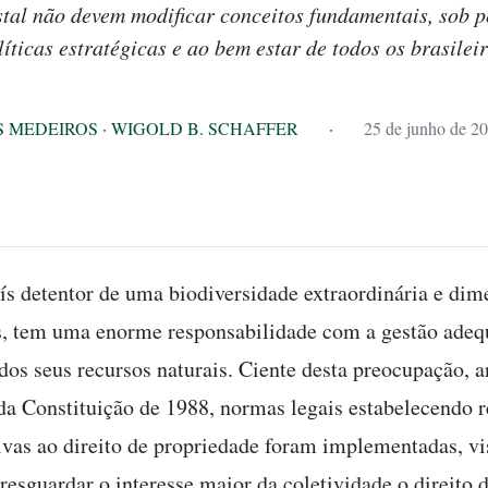
tal não devem modificar conceitos fundamentais, sob p
líticas estratégicas e ao bem estar de todos os brasileir
S MEDEIROS
·
WIGOLD B. SCHAFFER
·
25 de junho de 2
aís detentor de uma biodiversidade extraordinária e di
s, tem uma enorme responsabilidade com a gestão adeq
 dos seus recursos naturais. Ciente desta preocupação,
da Constituição de 1988, normas legais estabelecendo r
ivas ao direito de propriedade foram implementadas, v
resguardar o interesse maior da coletividade o direito 