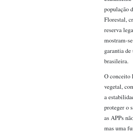
população d
Florestal, 
reserva leg
mostram-se 
garantia de
brasileira.
O conceito 
vegetal, co
a estabilida
proteger o 
as APPs não
mas uma fun