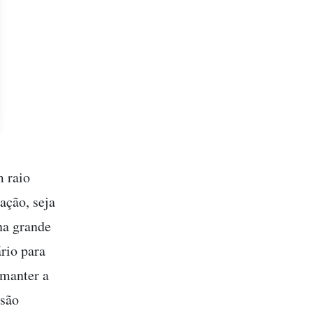
m raio
ação, seja
na grande
rio para
 manter a
 são