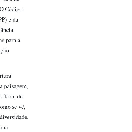
 O Código
PP) e da
vância
as para a
ação
rtura
 a paisagem,
 flora, de
Como se vê,
diversidade,
tima