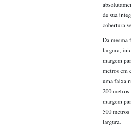
absolutamen
de sua inte
cobertura ve
Da mesma fo
largura, in
margem para
metros em c
uma faixa m
200 metros 
margem para
500 metros 
largura.