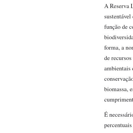
A Reserva L
sustentável
função de c
biodiversida
forma, a no
de recursos
ambientais 
conservação
biomassa, e
cumprimento
É necessári
percentuais