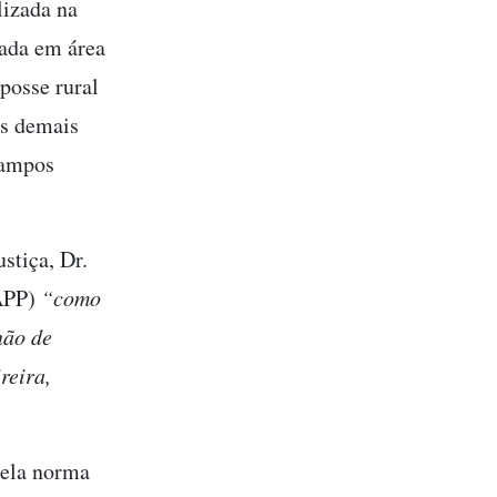
lizada na
uada em área
posse rural
as demais
campos
stiça, Dr.
(APP)
“como
não de
reira,
pela norma