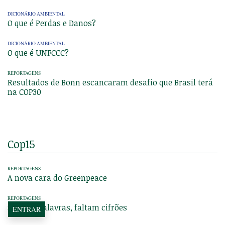
DICIONÁRIO AMBIENTAL
O que é Perdas e Danos?
DICIONÁRIO AMBIENTAL
O que é UNFCCC?
REPORTAGENS
Resultados de Bonn escancaram desafio que Brasil terá
na COP30
Cop15
REPORTAGENS
A nova cara do Greenpeace
REPORTAGENS
Sobram palavras, faltam cifrões
ENTRAR